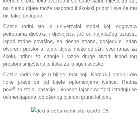
krene u školu, neka ovaj radni sto bude stalno mjesto za rad,
na njemu dijete može rasporediti školski pribor i sve će mu
biti lako dostupno.
Castle radni sto je univerzalni model koji odgovara
potrebama dječaka i djevojčica još od najmlađeg uzrasta.
Ispod radne površine, sa desne strane, posjeduje jedan
otvoreni prostor u kome dijete može odložiti svoj ranac za
školu, pribor za crtanje i razne druge stvari. Ispod tog
prostora smještena je fioka za knjige i sveske.
Castle radni sto je u bijeloj mat boji. Korpus i prednji dio
fioke prave se od bijele oplemenjene iverice. Radna
površina stola, postolje i ukrasne lajsne na fioci izrađuju se
od medijapana, obloženog bijelom grund folijom.