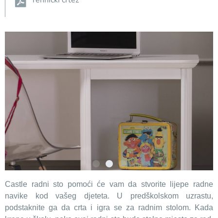
Tehnički crtež
Castle radni sto pomoći će vam da stvorite lijepe radne
navike kod vašeg djeteta. U predškolskom uzrastu,
podstaknite ga da crta i igra se za radnim stolom. Kada