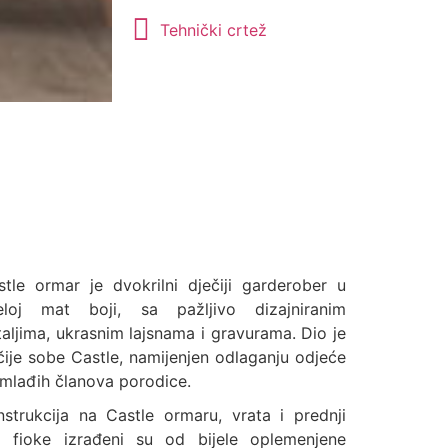
Tehnički crtež
stle ormar je dvokrilni dječiji garderober u
jeloj mat boji, sa pažljivo dizajniranim
taljima, ukrasnim lajsnama i gravurama. Dio je
čije sobe Castle, namijenjen odlaganju odjeće
jmlađih članova porodice.
nstrukcija na Castle ormaru, vrata i prednji
o fioke izrađeni su od bijele oplemenjene