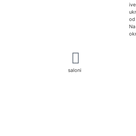
iv
uk
od
Na
okr
saloni
 sa
lna
lno