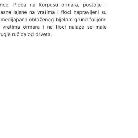
erice. Ploča na korpusu ormara, postolje i
rasne lajsne na vratima i fioci napravljeni su
 medijapana obloženog bijelom grund folijom.
 vratima ormara i na fioci nalaze se male
ugle ručice od drveta.