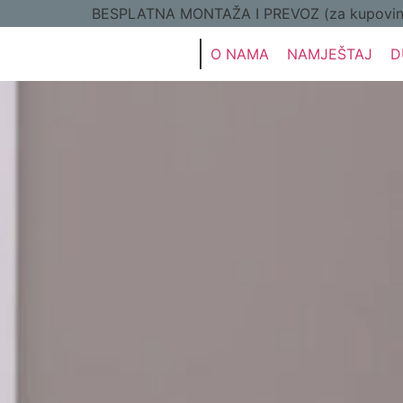
BESPLATNA MONTAŽA I PREVOZ (za kupovine 
O NAMA
NAMJEŠTAJ
D