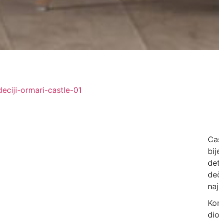
Ca
bi
de
de
na
Ko
di