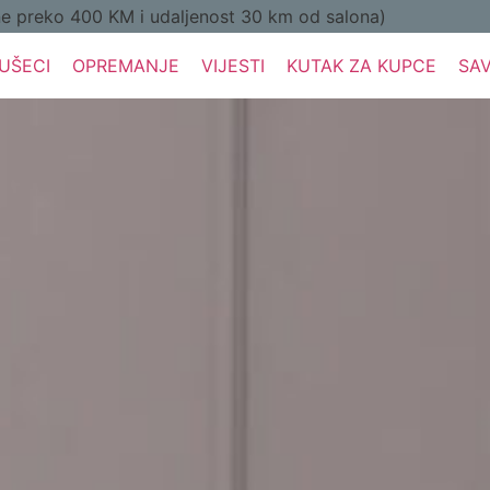
preko 400 KM i udaljenost 30 km od salona)
UŠECI
OPREMANJE
VIJESTI
KUTAK ZA KUPCE
SAV