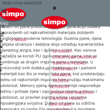
Skip
BESPLATNA MONTAŽA I PREVOZ (za kupovine preko 400
Početna
/
Dušeci
/ Dušeci od pjene
BESPLATNA MONTAŽA
to
KM i udaljenost 30 km od salona)
Dušeci od pjene
ENG
content
ENG
Dušeci od pjene predstavljaju novu generaciju dušeka
napravljenih od najkvalitetnijih materijala dobijenih
korišćenjem moderne tehnologije. Gustina pjene, njena
O NAMA
ćelijska struktura i debljina sloja određuju karakteristike
pjenastog jezgra, kao i dušeka u cjelini. Kao osnova
ISTORIJAT
najčešće se koristi PU (poliuretanska) pjena, koja se
STRUKTURA DRUŠTVA
kombinuje sa drugim vrstama pjena i materijala. U
OSNOVNI PODACI
proizvodnji ovih dušeka upotrebljavaju se i pametni
SERTIFIKATI
materijali kao što je memorijska pjena, koji predstavljaju
NAGRADE
jednu od najkorisnijih inovacija koje pružaju maksimalnu
TRŽIŠTA
udobnost. Memory pjena najravnomernije raspoređuje
ISTORIJAT
težinu i pritisak tijela i omogućava idealnu potporu i
STRUKTURA DRUŠTVA
udobnost, uz pravilan položaj kičme i izuzetna
OSNOVNI PODACI
hipoalergijska svojstva. Dušeci od pjene su odlična
SERTIFIKATI
preporuka za osobe čija je svakodnevica ispunjena