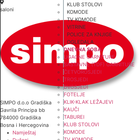
KLUB STOLOVI
saloni
KOMODE
TV KOMODE
VITRINE
POLICE ZA KNJIGE
OGLEDALA
DNEVNA SOBA
UGAONE GARNITURE
SASTAVNE (TDF) GARNITURE
ČETVOROSJEDI
TROSJEDI
DVOSJEDI
FOTELJE
KLIK-KLAK LEŽAJEVI
SIMPO d.o.o Gradiška
KAUČI
Gavrila Principa bb
TABUREI
784000 Gradiška
KLUB STOLOVI
Bosna i Hercegovina
KOMODE
Namještaj
TV KOMODE