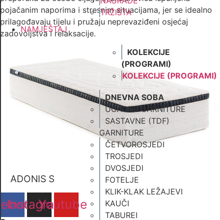
NAGRADE
pojačanim naporima i stresnim situacijama, jer se idealno
TRŽIŠTA
prilagođavaju tijelu i pružaju neprevaziđeni osjećaj
NAMJEŠTAJ
zadovoljstva i relaksacije.
KOLEKCIJE
(PROGRAMI)
KOLEKCIJE (PROGRAMI)
DNEVNA SOBA
UGAONE GARNITURE
SASTAVNE (TDF)
GARNITURE
ČETVOROSJEDI
TROSJEDI
DVOSJEDI
ADONIS S
FOTELJE
KLIK-KLAK LEŽAJEVI
cebook
Instagram
Youtube
KAUČI
TABUREI