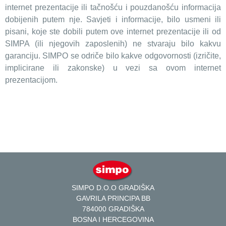
internet prezentacije ili tačnošću i pouzdanošću informacija
dobijenih putem nje. Savjeti i informacije, bilo usmeni ili
pisani, koje ste dobili putem ove internet prezentacije ili od
SIMPA (ili njegovih zaposlenih) ne stvaraju bilo kakvu
garanciju. SIMPO se odriče bilo kakve odgovornosti (izričite,
implicirane ili zakonske) u vezi sa ovom internet
prezentacijom.
SIMPO D.O.O GRADIŠKA
GAVRILA PRINCIPA BB
784000 GRADIŠKA
BOSNA I HERCEGOVINA