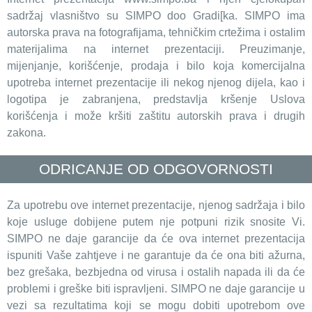
sadržaj vlasništvo su SIMPO doo Gradi[ka. SIMPO ima
autorska prava na fotografijama, tehničkim crtežima i ostalim
materijalima na internet prezentaciji. Preuzimanje,
mijenjanje, korišćenje, prodaja i bilo koja komercijalna
upotreba internet prezentacije ili nekog njenog dijela, kao i
logotipa je zabranjena, predstavlja kršenje Uslova
korišćenja i može kršiti zaštitu autorskih prava i drugih
zakona.
ODRICANJE OD ODGOVORNOSTI
Za upotrebu ove internet prezentacije, njenog sadržaja i bilo
koje usluge dobijene putem nje potpuni rizik snosite Vi.
SIMPO ne daje garancije da će ova internet prezentacija
ispuniti Vaše zahtjeve i ne garantuje da će ona biti ažurna,
bez grešaka, bezbjedna od virusa i ostalih napada ili da će
problemi i greške biti ispravljeni. SIMPO ne daje garancije u
vezi sa rezultatima koji se mogu dobiti upotrebom ove