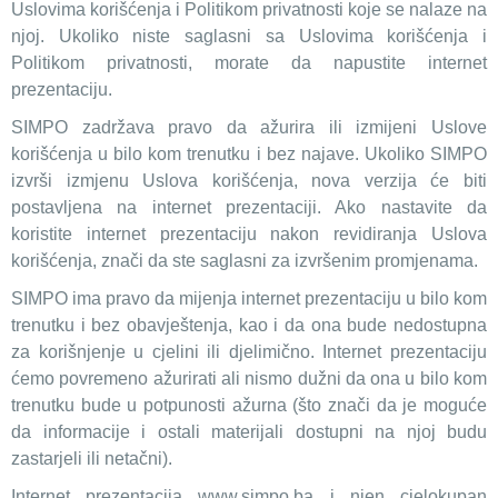
Uslovima korišćenja i Politikom privatnosti koje se nalaze na
njoj. Ukoliko niste saglasni sa Uslovima korišćenja i
Politikom privatnosti, morate da napustite internet
prezentaciju.
SIMPO zadržava pravo da ažurira ili izmijeni Uslove
korišćenja u bilo kom trenutku i bez najave. Ukoliko SIMPO
izvrši izmjenu Uslova korišćenja, nova verzija će biti
postavljena na internet prezentaciji. Ako nastavite da
koristite internet prezentaciju nakon revidiranja Uslova
korišćenja, znači da ste saglasni za izvršenim promjenama.
SIMPO ima pravo da mijenja internet prezentaciju u bilo kom
trenutku i bez obavještenja, kao i da ona bude nedostupna
za korišnjenje u cjelini ili djelimično. Internet prezentaciju
ćemo povremeno ažurirati ali nismo dužni da ona u bilo kom
trenutku bude u potpunosti ažurna (što znači da je moguće
da informacije i ostali materijali dostupni na njoj budu
zastarjeli ili netačni).
Internet prezentacija www.simpo.ba i njen cjelokupan