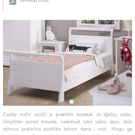
Tehnički crtež
Castle noćni stočić je praktični dodatak za dječiju sobu.
Smješten pored kreveta, nadohvat ruke vašoj djeci, biće
njihova praktična podrška tokom dana i noći. Mogu ga