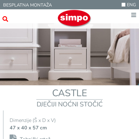
ENG
BESPLATNA MONTAŽA
CASTLE
DJEČIJI NOĆNI STOČIĆ
Dimenzije (Š x D x V)
47 x 40 x 57 cm