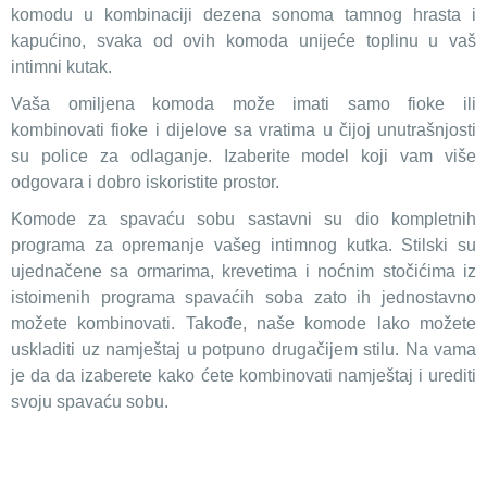
komodu u kombinaciji dezena sonoma tamnog hrasta i
kapućino, svaka od ovih komoda unijeće toplinu u vaš
intimni kutak.
Vaša omiljena komoda može imati samo fioke ili
kombinovati fioke i dijelove sa vratima u čijoj unutrašnjosti
su police za odlaganje. Izaberite model koji vam više
odgovara i dobro iskoristite prostor.
Komode za spavaću sobu sastavni su dio kompletnih
programa za opremanje vašeg intimnog kutka. Stilski su
ujednačene sa ormarima, krevetima i noćnim stočićima iz
istoimenih programa spavaćih soba zato ih jednostavno
možete kombinovati. Takođe, naše komode lako možete
uskladiti uz namještaj u potpuno drugačijem stilu. Na vama
je da da izaberete kako ćete kombinovati namještaj i urediti
svoju spavaću sobu.