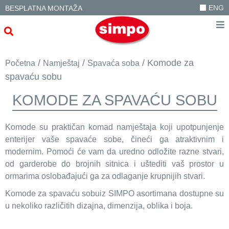
ENG
BESPLATNA MONTAŽA
/
/
/ Komode za
Početna
Namještaj
Spavaća soba
spavaću sobu
KOMODE ZA SPAVAĆU SOBU
Komode su praktičan komad namještaja koji upotpunjenje
enterijer vaše spavaće sobe, čineći ga atraktivnim i
modernim. Pomoći će vam da uredno odložite razne stvari,
od garderobe do brojnih sitnica i uštediti vaš prostor u
ormarima oslobađajući ga za odlaganje krupnijih stvari.
Komode za spavaću sobuiz SIMPO asortimana dostupne su
u nekoliko različitih dizajna, dimenzija, oblika i boja.