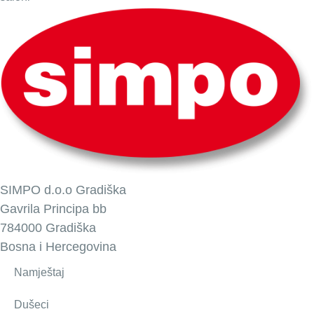
SIMPO d.o.o Gradiška
Gavrila Principa bb
784000 Gradiška
Bosna i Hercegovina
Namještaj
Dušeci