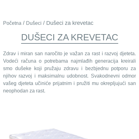
/
/ Dušeci za krevetac
Početna
Dušeci
DUŠECI ZA KREVETAC
Zdrav i miran san naročito je važan za rast i razvoj djeteta.
Vodeći računa o potrebama najmlađih generacija kreirali
smo dušeke koji pružaju zdravu i bezbjednu potporu za
njihov razvoj i maksimalnu udobnost. Svakodnevni odmor
vašeg djeteta učiniće prijatnim i pružiti mu okrepljujući san
neophodan za rast.