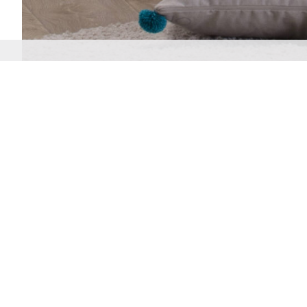
Dušek nije u sastavu Castle kreveta. On se kupuj
posebno. Pogledajte aktuelnu ponudu SIMP
dušeka u dimenziji 200 x 90 cm i informišite se 
njihovim kakakteristikama. Odaberite model koj
najviše odgovara potrebama vašeg djeteta. Dušek s
postavlja na podnice od punog drveta, koje s