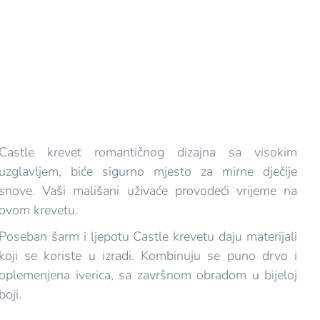
Castle krevet romantičnog dizajna sa visokim
uzglavljem, biće sigurno mjesto za mirne dječije
snove. Vaši mališani uživaće provodeći vrijeme na
ovom krevetu.
Poseban šarm i ljepotu Castle krevetu daju materijali
koji se koriste u izradi. Kombinuju se puno drvo i
oplemenjena iverica, sa završnom obradom u bijeloj
boji.