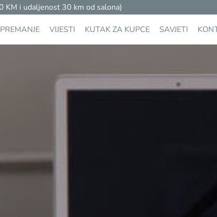
M i udaljenost 30 km od salona)
PREMANJE
VIJESTI
KUTAK ZA KUPCE
SAVJETI
KON