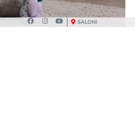
SALONI
e
O
o
i
e
u