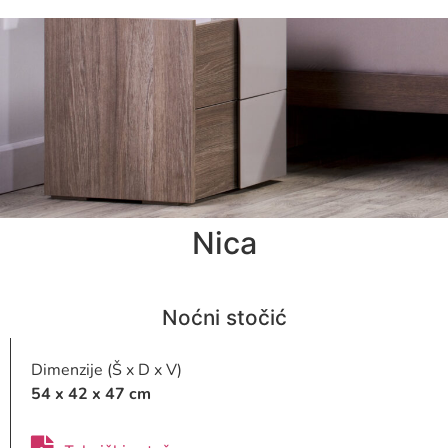
Nica
Noćni stočić
Dimenzije (Š x D x V)
54 x 42 x 47 cm