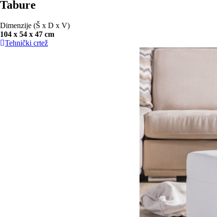
Tabure
Dimenzije (Š x D x V)
104 x 54 x 47 cm
Tehnički crtež