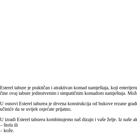
Esterel tabure je praktičan i atraktivan komad namještaja, koji enterij
čine ovaj tabure jedinstvenim i simpatičnim komadom namještaja. Možete
U osnovi Esterel taburea je drvena konstrukcija od bukove rezane građ
učiniće da se uvijek osjećate prijatno.
U izradi Esterel taburea kombinujemo naš dizajn i vaše želje. Iz naše ak
– štofa ili
– kože.