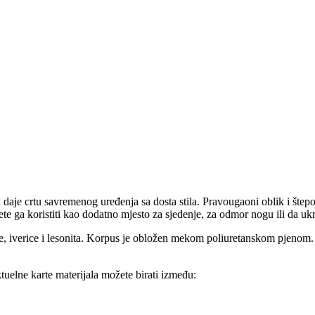
eru daje crtu savremenog uređenja sa dosta stila. Pravougaoni oblik i št
 ga koristiti kao dodatno mjesto za sjedenje, za odmor nogu ili da ukra
e, iverice i lesonita. Korpus je obložen mekom poliuretanskom pjenom.
tuelne karte materijala možete birati između: