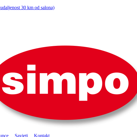
ljenost 30 km od salona)
upce
Savjeti
Kontakt