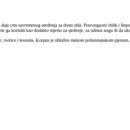
eru daje crtu savremenog uređenja sa dosta stila. Pravougaoni oblik i št
 ga koristiti kao dodatno mjesto za sjedenje, za odmor nogu ili da ukra
e, iverice i lesonita. Korpus je obložen mekom poliuretanskom pjenom.