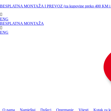
Skip
BESPLATNA MONTAŽA I PREVOZ (za kupovine preko 400 KM i uda
to
content
ENG
BESPLATNA MONTAŽA
ENG
O nama
Namještaj
Dušeci
Opremanje
Vijesti
Kutak za k