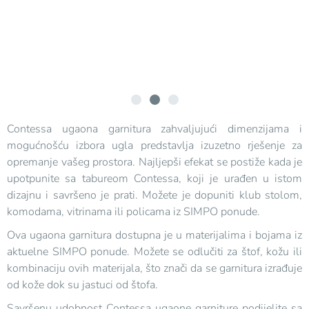
Contessa ugaona garnitura zahvaljujući dimenzijama i
mogućnošću izbora ugla predstavlja izuzetno rješenje za
opremanje vašeg prostora. Najljepši efekat se postiže kada je
upotpunite sa tabureom Contessa, koji je urađen u istom
dizajnu i savršeno je prati. Možete je dopuniti klub stolom,
komodama, vitrinama ili policama iz SIMPO ponude.
Ova ugaona garnitura dostupna je u materijalima i bojama iz
aktuelne SIMPO ponude. Možete se odlučiti za štof, kožu ili
kombinaciju ovih materijala, što znači da se garnitura izrađuje
od kože dok su jastuci od štofa.
Savršenu udobnost Contessa ugaone garniture podijelite sa