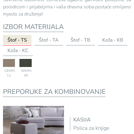
porodicom i prijateljima i vaša dnevna soba postaće omiljeno
mjesto za druženje!
IZBOR MATERIJALA
Štof - TS
Štof - TA
Štof - TB
Koža - KB
Koža - KC
GEMMA-
GEMMA-
11
39
PREPORUKE ZA KOMBINOVANJE
KASIJA
Polica za knjige