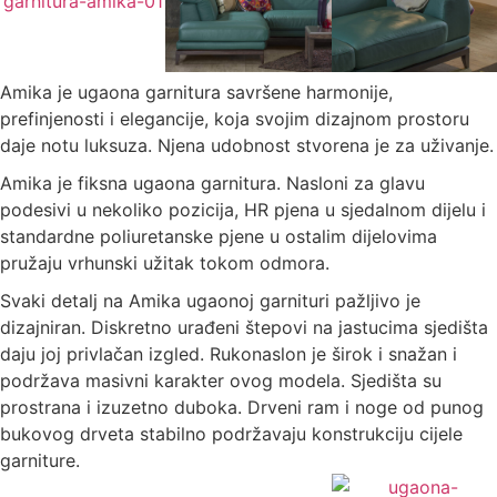
Amika je ugaona garnitura savršene harmonije,
prefinjenosti i elegancije, koja svojim dizajnom prostoru
daje notu luksuza. Njena udobnost stvorena je za uživanje.
Amika je fiksna ugaona garnitura. Nasloni za glavu
podesivi u nekoliko pozicija, HR pjena u sjedalnom dijelu i
standardne poliuretanske pjene u ostalim dijelovima
pružaju vrhunski užitak tokom odmora.
Svaki detalj na Amika ugaonoj garnituri pažljivo je
dizajniran. Diskretno urađeni štepovi na jastucima sjedišta
daju joj privlačan izgled. Rukonaslon je širok i snažan i
podržava masivni karakter ovog modela. Sjedišta su
prostrana i izuzetno duboka. Drveni ram i noge od punog
bukovog drveta stabilno podržavaju konstrukciju cijele
garniture.