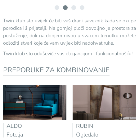
Twin klub sto uvijek će biti vaš dragi saveznik kada se okupe
porodica ili prijatelji. Na gornjoj ploči dovoljno je prostora za
posluženje, dok na donjem nivou u svakom trenutku možete
odložiti stvari koje će vam uvijek biti nadohvat ruke.
Twin klub sto oduševiće vas elegancijom i funkcionalnošću!
PREPORUKE ZA KOMBINOVANJE
ALDO
RUBIN
Fotelja
Ogledalo