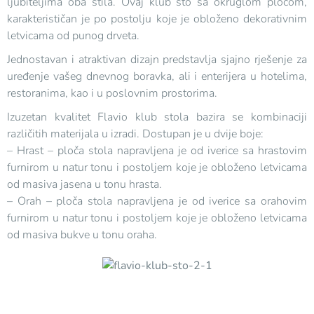
ljubiteljima oba stila. Ovaj klub sto sa okruglom pločom,
karakterističan je po postolju koje je obloženo dekorativnim
letvicama od punog drveta.
Jednostavan i atraktivan dizajn predstavlja sjajno rješenje za
uređenje vašeg dnevnog boravka, ali i enterijera u hotelima,
restoranima, kao i u poslovnim prostorima.
Izuzetan kvalitet Flavio klub stola bazira se kombinaciji
različitih materijala u izradi. Dostupan je u dvije boje:
– Hrast – ploča stola napravljena je od iverice sa hrastovim
furnirom u natur tonu i postoljem koje je obloženo letvicama
od masiva jasena u tonu hrasta.
– Orah – ploča stola napravljena je od iverice sa orahovim
furnirom u natur tonu i postoljem koje je obloženo letvicama
od masiva bukve u tonu oraha.