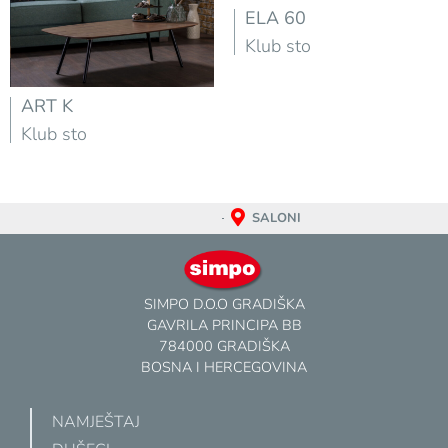
ELA 60
Klub sto
ART K
Klub sto
SALONI
SIMPO D.O.O GRADIŠKA
GAVRILA PRINCIPA BB
784000 GRADIŠKA
BOSNA I HERCEGOVINA
NAMJEŠTAJ