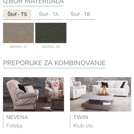
IZBOR MATERIJALA
Štof - TS
Štof - TA
Štof - TB
GEMMA-11
GEMMA-39
PREPORUKE ZA KOMBINOVANJE
NEVENA
TWIN
Fotelja
Klub sto