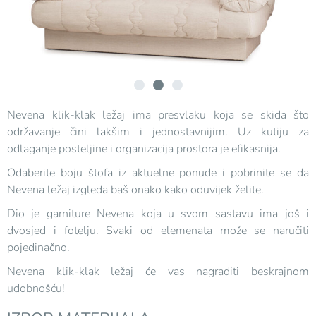
Nevena klik-klak ležaj ima presvlaku koja se skida što
održavanje čini lakšim i jednostavnijim. Uz kutiju za
odlaganje posteljine i organizacija prostora je efikasnija.
Odaberite boju štofa iz aktuelne ponude i pobrinite se da
Nevena ležaj izgleda baš onako kako oduvijek želite.
Dio je garniture Nevena koja u svom sastavu ima još i
dvosjed i fotelju. Svaki od elemenata može se naručiti
pojedinačno.
Nevena klik-klak ležaj će vas nagraditi beskrajnom
udobnošću!