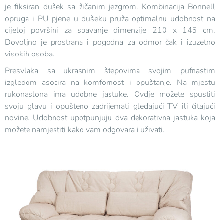
je fiksiran dušek sa žičanim jezgrom. Kombinacija Bonnell
opruga i PU pjene u dušeku pruža optimalnu udobnost na
cijeloj površini za spavanje dimenzije 210 x 145 cm.
Dovoljno je prostrana i pogodna za odmor čak i izuzetno
visokih osoba.
Presvlaka sa ukrasnim štepovima svojim pufnastim
izgledom asocira na komfornost i opuštanje. Na mjestu
rukonaslona ima udobne jastuke. Ovdje možete spustiti
svoju glavu i opušteno zadrijemati gledajući TV ili čitajući
novine. Udobnost upotpunjuju dva dekorativna jastuka koja
možete namjestiti kako vam odgovara i uživati.