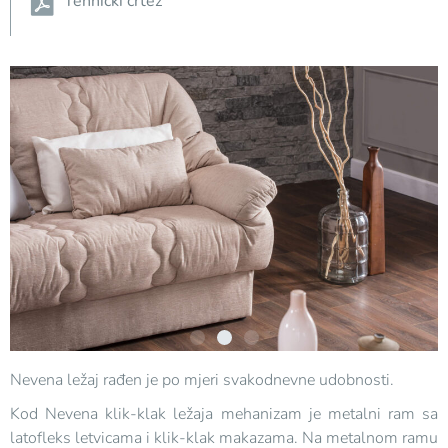
Tehnički crtež
Nevena ležaj rađen je po mjeri svakodnevne udobnosti.
Kod Nevena klik-klak ležaja mehanizam je metalni ram sa
latofleks letvicama i klik-klak makazama. Na metalnom ramu