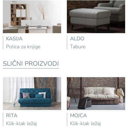
KASIJA
ALDO
Polica za knjige
Tabure
SLIČNI PROIZVODI
RITA
MOJCA
Klik-klak ležaj
Klik-klak ležaj