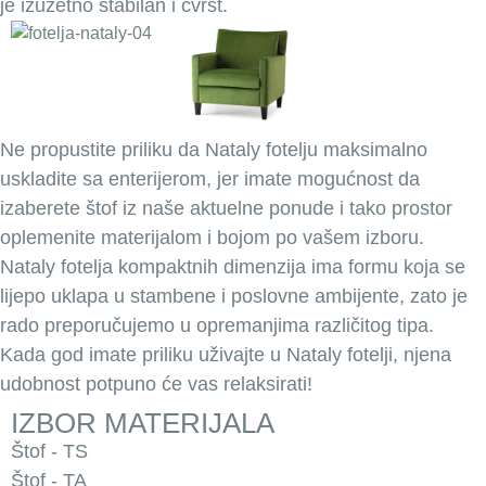
je izuzetno stabilan i čvrst.
Ne propustite priliku da Nataly fotelju maksimalno
uskladite sa enterijerom, jer imate mogućnost da
izaberete štof iz naše aktuelne ponude i tako prostor
oplemenite materijalom i bojom po vašem izboru.
Nataly fotelja kompaktnih dimenzija ima formu koja se
lijepo uklapa u stambene i poslovne ambijente, zato je
rado preporučujemo u opremanjima različitog tipa.
Kada god imate priliku uživajte u Nataly fotelji, njena
udobnost potpuno će vas relaksirati!
IZBOR MATERIJALA
Štof - TS
Štof - TA