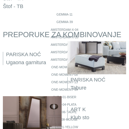
Štof - TB
GEMMA-11
GEMMA-39
letto-03
letto-11
letto-39
letto-80
letto-88
letto-97
AMSTERDAM-X-04
PREPORUKE ZA KOMBINOVANJE
AMSTERDAM-X-16
AMSTERDAM-X-34
AMSTERDAM-X-48
PARISKA NOĆ
AMSTERDAM-X-66
Ugaona garnitura
ONE-MOMENT-04
ONE-MOMENT-08
PARISKA NOĆ
ONE-MOMENT-13
Tabure
ONE-MOMENT-19
SARA-01-BISER
SARA-04-PLATA
ART K
SARA-06-TAUPE
Klub sto
SARA-08-MOUSE
SARA-21-YELLOW