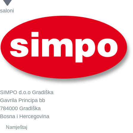
saloni
SIMPO d.o.o Gradiška
Gavrila Principa bb
784000 Gradiška
Bosna i Hercegovina
Namještaj