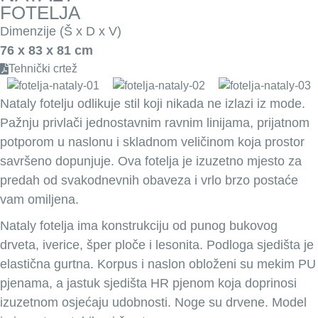
FOTELJA
Dimenzije (Š x D x V)
76 x 83 x 81 cm
Tehnički crtež
Nataly fotelju odlikuje stil koji nikada ne izlazi iz mode.
Pažnju privlači jednostavnim ravnim linijama, prijatnom
potporom u naslonu i skladnom veličinom koja prostor
savršeno dopunjuje. Ova fotelja je izuzetno mjesto za
predah od svakodnevnih obaveza i vrlo brzo postaće
vam omiljena.
Nataly fotelja ima konstrukciju od punog bukovog
drveta, iverice, šper ploče i lesonita. Podloga sjedišta je
elastična gurtna. Korpus i naslon obloženi su mekim PU
pjenama, a jastuk sjedišta HR pjenom koja doprinosi
izuzetnom osjećaju udobnosti. Noge su drvene. Model