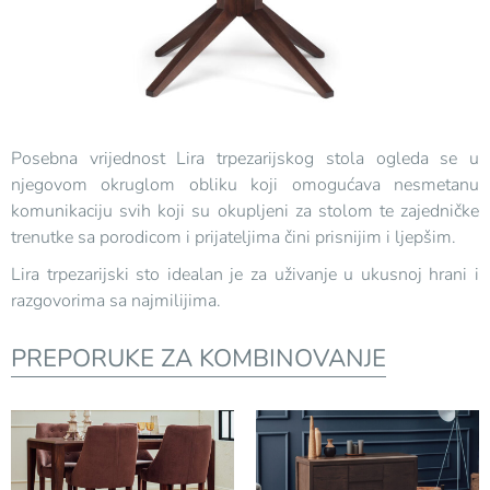
Posebna vrijednost Lira trpezarijskog stola ogleda se u
njegovom okruglom obliku koji omogućava nesmetanu
komunikaciju svih koji su okupljeni za stolom te zajedničke
trenutke sa porodicom i prijateljima čini prisnijim i ljepšim.
Lira trpezarijski sto idealan je za uživanje u ukusnoj hrani i
razgovorima sa najmilijima.
PREPORUKE ZA KOMBINOVANJE