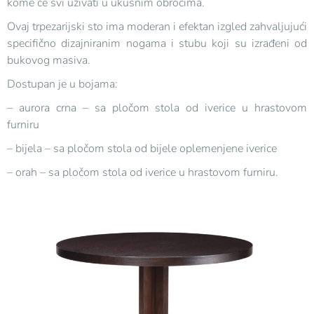
kome će svi uživati u ukusnim obrocima.
Ovaj trpezarijski sto ima moderan i efektan izgled zahvaljujući
specifično dizajniranim nogama i stubu koji su izrađeni od
bukovog masiva.
Dostupan je u bojama:
– aurora crna – sa pločom stola od iverice u hrastovom
furniru
– bijela – sa pločom stola od bijele oplemenjene iverice
– orah – sa pločom stola od iverice u hrastovom furniru.