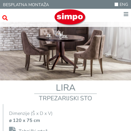
ENG
BESPLATNA MONTAŽA
LIRA
TRPEZARIJSKI STO
Dimenzije (Š x D x V)
ø 120 x 75 cm