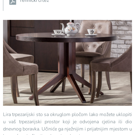
Tehnički crtež
Lira trpezarijski sto sa okruglom pločom lako možete uklopiti
u vaš trpezarijski prostor koji je odvojena cjelina ili dio
dnevnog boravka. Učiniće ga nježnijim i prijatnijim mjestom u