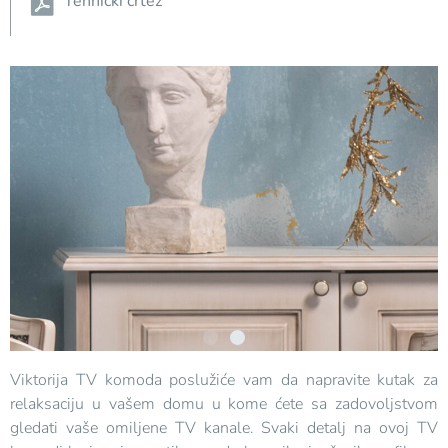
Tehnički crtež
Viktorija TV komoda poslužiće vam da napravite kutak za
relaksaciju u vašem domu u kome ćete sa zadovoljstvom
gledati vaše omiljene TV kanale. Svaki detalj na ovoj TV