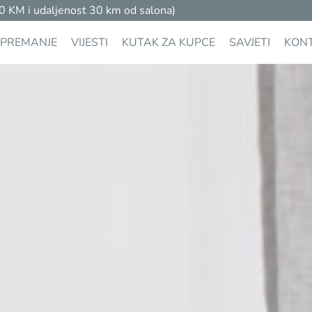
M i udaljenost 30 km od salona)
PREMANJE
VIJESTI
KUTAK ZA KUPCE
SAVJETI
KON