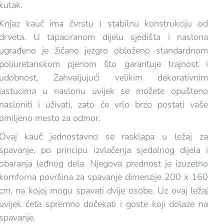
kutak.
Knjaz kauč ima čvrstu i stabilnu konstrukciju od
drveta. U tapaciranom dijelu sjedišta i naslona
ugrađeno je žičano jezgro obloženo standardnom
poliuretanskom pjenom što garantuje trajnost i
udobnost. Zahvaljujući velikim dekorativnim
jastucima u naslonu uvijek se možete opušteno
nasloniti i uživati, zato će vrlo brzo postati vaše
omiljeno mesto za odmor.
Ovaj kauč jednostavno se rasklapa u ležaj za
spavanje, po principu izvlačenja sjedalnog dijela i
obaranja leđnog dela. Njegova prednost je izuzetno
komforna površina za spavanje dimenzije 200 x 160
cm, na kojoj mogu spavati dvije osobe. Uz ovaj ležaj
uvijek ćete spremno dočekati i goste koji dolaze na
spavanje.