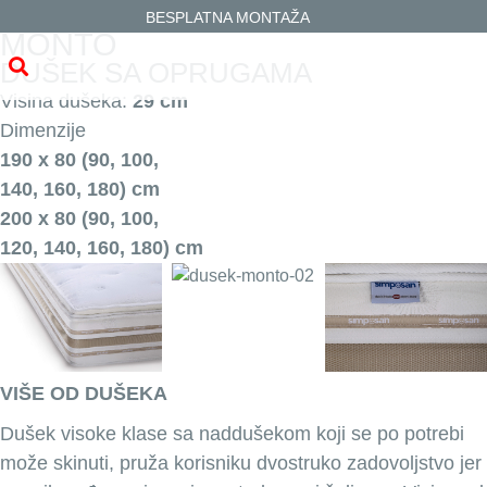
BESPLATNA MONTAŽA
MONTO
DUŠEK SA OPRUGAMA
Visina dušeka:
29 cm
Dimenzije
190 x 80 (90, 100,
140, 160, 180) cm
200 x 80 (90, 100,
120, 140, 160, 180) cm
VIŠE OD DUŠEKA
Dušek visoke klase sa naddušekom koji se po potrebi
može skinuti, pruža korisniku dvostruko zadovoljstvo jer