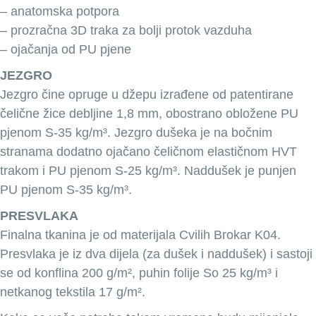
– anatomska potpora
– prozračna 3D traka za bolji protok vazduha
– ojačanja od PU pjene
JEZGRO
Jezgro čine opruge u džepu izrađene od patentirane
čelične žice debljine 1,8 mm, obostrano obložene PU
pjenom S-35 kg/m³. Jezgro dušeka je na bočnim
stranama dodatno ojačano čeličnom elastičnom HVT
trakom i PU pjenom S-25 kg/m³. Naddušek je punjen
PU pjenom S-35 kg/m³.
PRESVLAKA
Finalna tkanina je od materijala Cvilih Brokar K04.
Presvlaka je iz dva dijela (za dušek i naddušek) i sastoji
se od konflina 200 g/m², puhin folije So 25 kg/m³ i
netkanog tekstila 17 g/m².