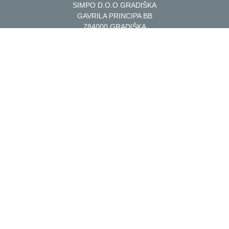
SIMPO D.O.O GRADIŠKA
GAVRILA PRINCIPA BB
784000 GRADIŠKA
BOSNA I HERCEGOVINA
NAMJEŠTAJ
DUŠECI
OPREMANJE
VIJESTI
USLOVI KUPOVINE
USLOVI KORIŠĆENJA
POLITIKA PRIVATNOSTI
POLITIKA KOLAČIĆA
Copyright SIMPO AD 2026.